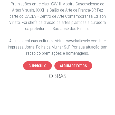
Premiações entre elas: XXVIII Mostra Cascavelense de
Artes Visuais, XXXII e Salão de Arte de Franca/SP. Fez
parte do CACEV - Centro de Arte Contemporânea Edilson
Viriato. Foi chefe de divisão de artes plásticas e curadora
da prefeitura de São José dos Pinhais.
Assina a colunas culturais: virtual www.katiavelo.com.br e
impressa Jornal Folha da Mulher SJP. Por sua atuação tem
recebido premiações e homenagens.
CURRÍCULO
ÁLBUM DE FOTOS
OBRAS
DA
MULHERES
DA
DA
AMBIENTES
DA
SÉRIE
E
SÉRIE
SÉRIE
ASSINADOS
SÉRIE
ARABESCOS
FÉ
CORES
TAPISSERIE
POR
ARABESCOS
II
E
ARQUITETOS
I
FLORES